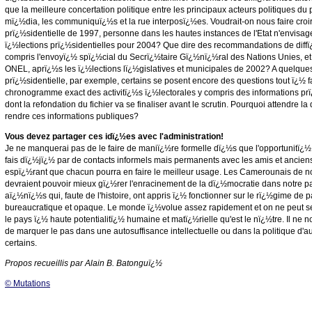
que la meilleure concertation politique entre les principaux acteurs politiques du p
mï¿½dia, les communiquï¿½s et la rue interposï¿½es. Voudrait-on nous faire croi
prï¿½sidentielle de 1997, personne dans les hautes instances de l'Etat n'envisag
ï¿½lections prï¿½sidentielles pour 2004? Que dire des recommandations de diffï
compris l'envoyï¿½ spï¿½cial du Secrï¿½taire Gï¿½nï¿½ral des Nations Unies, e
ONEL, aprï¿½s les ï¿½lections lï¿½gislatives et municipales de 2002? A quelques
prï¿½sidentielle, par exemple, certains se posent encore des questions tout ï¿½ fa
chronogramme exact des activitï¿½s ï¿½lectorales y compris des informations pr
dont la refondation du fichier va se finaliser avant le scrutin. Pourquoi attendre l
rendre ces informations publiques?
Vous devez partager ces idï¿½es avec l'administration!
Je ne manquerai pas de le faire de maniï¿½re formelle dï¿½s que l'opportunitï¿½ 
fais dï¿½jï¿½ par de contacts informels mais permanents avec les amis et ancie
espï¿½rant que chacun pourra en faire le meilleur usage. Les Camerounais de n
devraient pouvoir mieux gï¿½rer l'enracinement de la dï¿½mocratie dans notre p
aï¿½nï¿½s qui, faute de l'histoire, ont appris ï¿½ fonctionner sur le rï¿½gime de pa
bureaucratique et opaque. Le monde ï¿½volue assez rapidement et on ne peut se 
le pays ï¿½ haute potentialitï¿½ humaine et matï¿½rielle qu'est le nï¿½tre. Il n
de marquer le pas dans une autosuffisance intellectuelle ou dans la politique d'
certains.
Propos recueillis par Alain B. Batonguï¿½
© Mutations