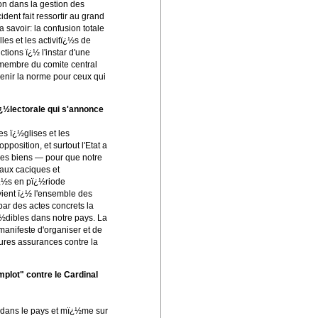
n dans la gestion des
dent fait ressortir au grand
 savoir: la confusion totale
les et les activitï¿½s de
ctions ï¿½ l'instar d'une
t membre du comite central
venir la norme pour ceux qui
ï¿½lectorale qui s'annonce
es ï¿½glises et les
osition, et surtout l'Etat a
 des biens — pour que notre
aux caciques et
ï¿½s en pï¿½riode
evient ï¿½ l'ensemble des
par des actes concrets la
¿½dibles dans notre pays. La
manifeste d'organiser et de
eures assurances contre la
plot" contre le Cardinal
e dans le pays et mï¿½me sur