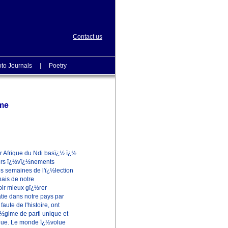
Contact us
to Journals
|
Poetry
rme
r Afrique du Ndi basï¿½ ï¿½
iers ï¿½vï¿½nements
s semaines de l'ï¿½lection
ais de notre
oir mieux gï¿½rer
tie dans notre pays par
aute de l'histoire, ont
¿½gime de parti unique et
aque. Le monde ï¿½volue