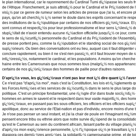
le plan international, car le rayonnement du Cardinal Tumi dï¿½passe les seuls 
de l'Afrique. Franchement, je suis attristï¿½ pour le Cardinal et le Prï¿½sident de
visï¿½ par ce genre de rumeur selon les articles de presse que j'ai lu, et encore 
pays, qu'on ait cherchï¿½ ï¿½ semer le doute dans les esprits concernant le respe
des institutions de la rï¿½publique par certains de nos officiers gï¿½nï¿½raux. Et
sont connus et respectï¿½s pour leur professionnalisme et leur sens ï¿½levï¿½ du
stupï¿½fait de n'avoir entendu aucune rï¿½action officielle jusqu'ï¿½ ce jour, comm
le sens de sï¿½curitï¿½ personnelle du Cardinal et du Prï¿½sident de l'Assemblï¿
de presse portent peu, comme la rï¿½putation et le standing social de nos gï¿½nï
supï¿½rieurs. Ou bien des conversations ont eu lieu, auquel cas il faut diligenter
conclure rapidement, ou bien il ne s'est rien passï¿½, et il faut trouver moyen de r
intï¿½ressï¿½s, notamment le cardinal, et les populations. A moins qu'on cherche
haine entre les Camerounais que nous sommes tous (malgrï¿½ nos appartenance
certains de nos gï¿½nï¿½raux des hommes de paille pour d'autres raisons.
D'aprï¿½s vous, les gï¿½nï¿½raux n'ont pas leur mot ï¿½ dire quant ï¿½ l'ave
Ce n'est pas "d'aprï¿½s moi", mais c'est la Constitution, les lois et rï¿½glements q
les Forces Armï¿½es et les services de sï¿½curitï¿½ dans le sens le plus large do
politique. C'est un principe fondamental, une rï¿½gle d'or dans toute sociï¿½tï¿
hommes en armes le savent et le respectent dans leur vaste majoritï¿½, des ho
gï¿½nï¿½raux, en passant pas les sous-officiers, les officiers et les officiers supï¿½
apolitique, donc au service de l'Etat-nation et pas d'individu, encore moins d'une tr
Je n'ose pas penser un seul instant, et j'ai la chair de poule en l'imaginant mï¿½m
pensent encore tribu ou ethnie alors que notre survie dï¿½pend de la consolidat
qu'est le Cameroun au sein du continent africain, faisant partie du village planï
d'aprï¿½s mon expï¿½rience personnelle, ï¿½ l'ï¿½poque oï¿½ je travaillais ï¿½ 
diaspora ces derniï¿½res annï¿½es, la solidaritï¿½ camerounaise prime, et de loi