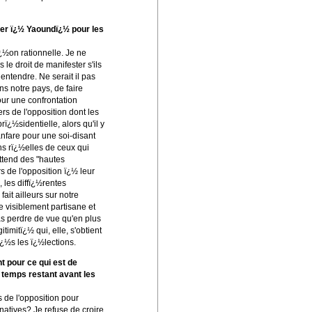
her ï¿½ Yaoundï¿½ pour les
ï¿½on rationnelle. Je ne
e droit de manifester s'ils
 entendre. Ne serait il pas
ns notre pays, de faire
ur une confrontation
rs de l'opposition dont les
ï¿½sidentielle, alors qu'il y
nfare pour une soi-disant
ns rï¿½elles de ceux qui
tend des "hautes
s de l'opposition ï¿½ leur
 les diffï¿½rentes
it ailleurs sur notre
e visiblement partisane et
s perdre de vue qu'en plus
timitï¿½ qui, elle, s'obtient
¿½s les ï¿½lections.
t pour ce qui est de
u temps restant avant les
s de l'opposition pour
natives? Je refuse de croire