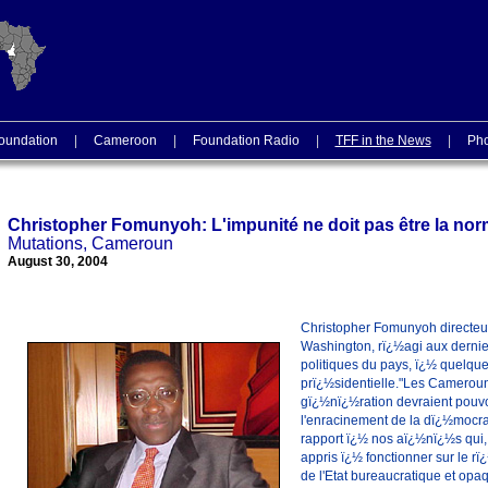
oundation
|
Cameroon
|
Foundation Radio
|
TFF in the News
|
Pho
Christopher Fomunyoh: L'impunité ne doit pas être la no
Mutations, Cameroun
August 30, 2004
Christopher Fomunyoh directeu
Washington, rï¿½agi aux dern
politiques du pays, ï¿½ quelque
prï¿½sidentielle."Les Cameroun
gï¿½nï¿½ration devraient pouv
l'enracinement de la dï¿½mocra
rapport ï¿½ nos aï¿½nï¿½s qui, f
appris ï¿½ fonctionner sur le rï
de l'Etat bureaucratique et op