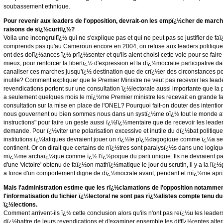
soubassement ethnique.
Pour revenir aux leaders de l'opposition, devrait-on les empï¿½cher de marc
raisons de sï¿½curitï¿½?
Voila une incongruitï¿½ qui ne s'explique pas et qui ne peut pas se justifier de fa
comprends pas qu'au Cameroun encore en 2004, on refuse aux leaders politiques l
ont des dolï¿½ances ï¿½ prï¿½senter et qu'ils aient choisi cette voie pour se faire
mieux, pour renforcer la libertï¿½ d'expression et la dï¿½mocratie participative da
canaliser ces marches jusqu'ï¿½ destination que de crï¿½er des circonstances po
inutile? Comment expliquer que le Premier Ministre ne veut pas recevoir les leade
revendications portent sur une consultation ï¿½lectorale aussi importante que la pr
a seulement quelques mois le mï¿½me Premier ministre les recevait en grande fa
consultation sur la mise en place de l'ONEL? Pourquoi fait-on douter des intentio
nous gouvernent ou bien sommes nous dans un systï¿½me oï¿½ tout le monde at
instructions" pour faire un geste aussi ï¿½lï¿½mentaire que de recevoir les leader
demande. Pour ï¿½viter une polarisation excessive et inutile du dï¿½bat politique,
institutions ï¿½tatiques devraient jouer un rï¿½le pï¿½dagogique comme ï¿½a se fa
continent. Or on dirait que certains de nï¿½tres sont paralysï¿½s dans une logiqu
mï¿½me archaï¿½que comme ï¿½ l'ï¿½poque du parti unique. Ils ne devraient pa
d'une 'victoire' obtenu de faï¿½on mathï¿½matique le jour du scrutin, il y a la lï¿½gi
a force d'un comportement digne de dï¿½mocrate avant, pendant et mï¿½me aprï
Mais l'administration estime que les rï¿½clamations de l'opposition notammen
l'informatisation du fichier ï¿½lectoral ne sont pas rï¿½alistes compte tenu d
ï¿½lections.
Comment arrivent-ils ï¿½ cette conclusion alors qu'ils n'ont pas reï¿½u les leader
dï¿½battre de leurs revendications et d'examiner ensemble les diffï¿½rentes alter