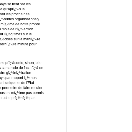
ays se tient par les
re qu'aprï¿½s la
eait les prochaines
¿½rentes organisations y
t mï¿½me de notre propre
 mois de l'ï¿½lection
it lï¿½gitimes sur le
ï¿½cises sur la maniï¿½re
a derniï¿½re minute pour
se prï¿½sente, sinon je le
ns camarade de facultï¿½ en
otre gï¿½nï¿½ration
ays par rapport ï¿½ nos
rti unique et de l'Etat
permettre de faire reculer
e nous est mï¿½me pas permis
autruche prï¿½nï¿½ pas