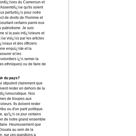
frontiï¿½res du Cameroun et
 l'Assemblï¿½e qu'ils soient
plus perturbï¿½ pour notre
ct de droits de l'homme et
 pourtant certains parmi eux
 patriotisme. Je suis
e si la paix intï¿½rieure et
½e visï¿½s par les articles
¿½raux et des officiers
 une enquï¿½te et la
assurer et les
 volontiers ï¿½ semer la
s ethniques) ou de faire de
nir du pays?
ui stipulent clairement que
ivent rester en dehors de la
½ dï¿½mocratique. Nos
mmes de troupes aux
rieurs. Ils doivent rester
ibu ou d'un parti politique.
e, qu'ï¿½ ce jour certains
ion de notre grand ensemble
¿½taire. Heureusement que
Douala au sein de la
n, sur ces questions a