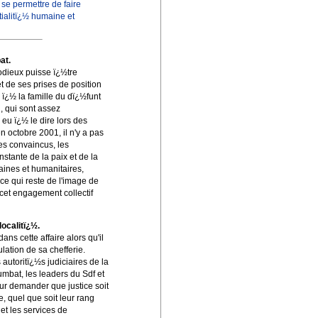
se permettre de faire
tialitï¿½ humaine et
at.
odieux puisse ï¿½tre
t de ses prises de position
 ï¿½ la famille du dï¿½funt
, qui sont assez
eu ï¿½ le dire lors des
n octobre 2001, il n'y a pas
s convaincus, les
tante de la paix et de la
aines et humanitaires,
 ce qui reste de l'image de
 cet engagement collectif
localitï¿½.
ans cette affaire alors qu'il
lation de sa chefferie.
autoritï¿½s judiciaires de la
umbat, les leaders du Sdf et
our demander que justice soit
e, quel que soit leur rang
et les services de