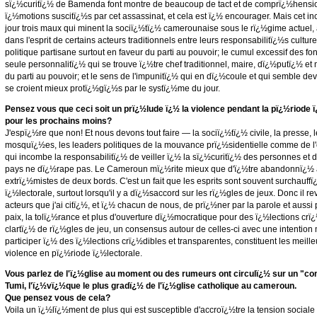
sï¿½curitï¿½ de Bamenda font montre de beaucoup de tact et de comprï¿½hensio
ï¿½motions suscitï¿½s par cet assassinat, et cela est ï¿½ encourager. Mais cet inci
jour trois maux qui minent la sociï¿½tï¿½ camerounaise sous le rï¿½gime actuel, a
dans l'esprit de certains acteurs traditionnels entre leurs responsabilitï¿½s culturel
politique partisane surtout en faveur du parti au pouvoir; le cumul excessif des fon
seule personnalitï¿½ qui se trouve ï¿½tre chef traditionnel, maire, dï¿½putï¿½ e
du parti au pouvoir; et le sens de l'impunitï¿½ qui en dï¿½coule et qui semble de
se croient mieux protï¿½gï¿½s par le systï¿½me du jour.
Pensez vous que ceci soit un prï¿½lude ï¿½ la violence pendant la pï¿½riode 
pour les prochains moins?
J'espï¿½re que non! Et nous devons tout faire — la sociï¿½tï¿½ civile, la presse, l
mosquï¿½es, les leaders politiques de la mouvance prï¿½sidentielle comme de l'opp
qui incombe la responsabilitï¿½ de veiller ï¿½ la sï¿½curitï¿½ des personnes et
pays ne dï¿½rape pas. Le Cameroun mï¿½rite mieux que d'ï¿½tre abandonnï¿½ 
extrï¿½mistes de deux bords. C'est un fait que les esprits sont souvent surchauff
ï¿½lectorale, surtout lorsqu'il y a dï¿½saccord sur les rï¿½gles de jeux. Donc il r
acteurs que j'ai citï¿½, et ï¿½ chacun de nous, de prï¿½ner par la parole et aussi 
paix, la tolï¿½rance et plus d'ouverture dï¿½mocratique pour des ï¿½lections crï
clartï¿½ de rï¿½gles de jeu, un consensus autour de celles-ci avec une intention 
participer ï¿½ des ï¿½lections crï¿½dibles et transparentes, constituent les meill
violence en pï¿½riode ï¿½lectorale.
Vous parlez de l'ï¿½glise au moment ou des rumeurs ont circulï¿½ sur un "com
Tumi, l'ï¿½vï¿½que le plus gradï¿½ de l'ï¿½glise catholique au cameroun.
Que pensez vous de cela?
Voila un ï¿½lï¿½ment de plus qui est susceptible d'accroï¿½tre la tension social