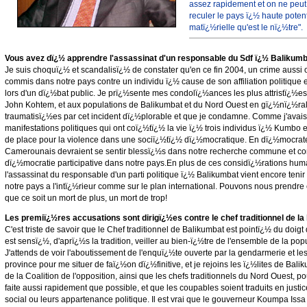
assez rapidement et on ne peut 
reculer le pays ï¿½ haute poten
matï¿½rielle qu'est le nï¿½tre".
Vous avez dï¿½ apprendre l'assassinat d'un responsable du Sdf ï¿½ Balikumb
Je suis choquï¿½ et scandalisï¿½ de constater qu'en ce fin 2004, un crime aussi 
commis dans notre pays contre un individu ï¿½ cause de son affiliation politique e
lors d'un dï¿½bat public. Je prï¿½sente mes condolï¿½ances les plus attristï¿½es
John Kohtem, et aux populations de Balikumbat et du Nord Ouest en gï¿½nï¿½ral
traumatisï¿½es par cet incident dï¿½plorable et que je condamne. Comme j'avais 
manifestations politiques qui ont coï¿½tï¿½ la vie ï¿½ trois individus ï¿½ Kumbo e
de place pour la violence dans une sociï¿½tï¿½ dï¿½mocratique. En dï¿½mocrate
Camerounais devraient se sentir blessï¿½s dans notre recherche commune et cons
dï¿½mocratie participative dans notre pays.En plus de ces considï¿½rations hum
l'assassinat du responsable d'un parti politique ï¿½ Balikumbat vient encore tenir
notre pays a l'intï¿½rieur comme sur le plan international. Pouvons nous prendre
que ce soit un mort de plus, un mort de trop!
Les premiï¿½res accusations sont dirigï¿½es contre le chef traditionnel de la 
C'est triste de savoir que le Chef traditionnel de Balikumbat est pointï¿½ du doigt d
est sensï¿½, d'aprï¿½s la tradition, veiller au bien-ï¿½tre de l'ensemble de la popu
J'attends de voir l'aboutissement de l'enquï¿½te ouverte par la gendarmerie et les 
province pour me situer de faï¿½on dï¿½finitive, et je rejoins les ï¿½lites de Balik
de la Coalition de l'opposition, ainsi que les chefs traditionnels du Nord Ouest, p
faite aussi rapidement que possible, et que les coupables soient traduits en justic
social ou leurs appartenance politique. Il est vrai que le gouverneur Koumpa Issa 