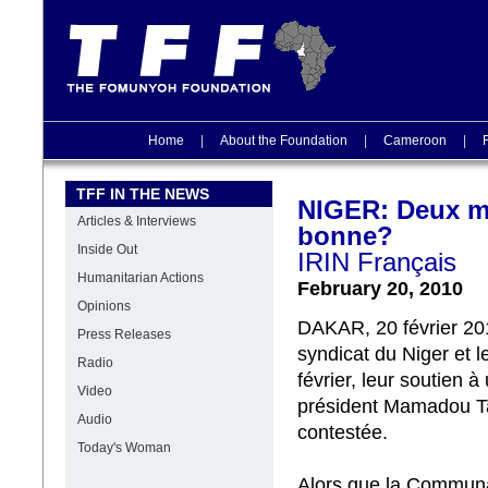
Home
|
About the Foundation
|
Cameroon
|
TFF IN THE NEWS
NIGER: Deux ma
Articles & Interviews
bonne?
Inside Out
IRIN Français
Humanitarian Actions
February 20, 2010
Opinions
DAKAR, 20 février 2010
Press Releases
syndicat du Niger et l
Radio
février, leur soutien 
Video
président Mamadou Tan
Audio
contestée.
Today's Woman
Alors que la Communa