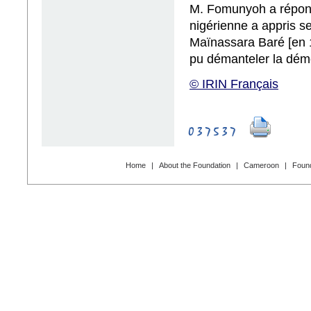
M. Fomunyoh a répondu
nigérienne a appris se
Maïnassara Baré [en 1
pu démanteler la démo
© IRIN Français
Home
|
About the Foundation
|
Cameroon
|
Found